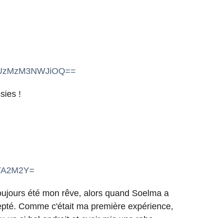
=ZGUzMzM3NWJiOQ==
sies !
MTA2M2Y=
toujours été mon rêve, alors quand Soelma a
ccepté. Comme c'était ma première expérience,